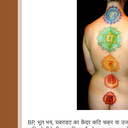
BP, भूत भय, घबराहट का केंद्र कटि चक्र या उर्जा 