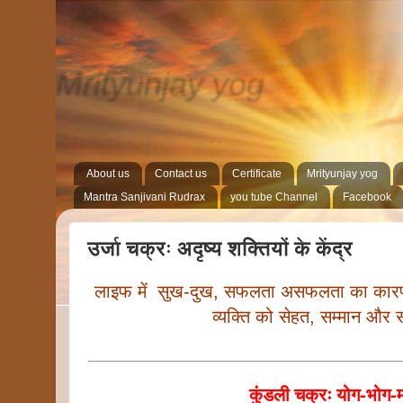
Mrityunjay yog
Online Class
About us
Contact us
Certificate
Mrityunjay yog
Mantra Sanjivani Rudrax
you tube Channel
Facebook
उर्जा चक्रः अदृष्य शक्तियों के केंद्र
लाइफ में सुख-दुख, सफलता असफलता का कारण उर्
व्यक्ति को सेहत, सम्मान और समृद
कुंडली चक्रः योग-भोग-मोक